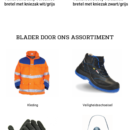
bretel met kniezak wit/grijs
bretel met kniezak zwart/grijs
53
54
BLADER DOOR ONS ASSORTIMENT
56
58
60
62
Kleding
Veiligheidsschoeisel
63