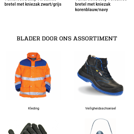
bretel met kniezak zwart/grijs
bretel met kniezak
korenblauw/navy
53
54
BLADER DOOR ONS ASSORTIMENT
56
58
60
62
Kleding
Veiligheidsschoeisel
63