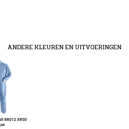
ANDERE KLEUREN EN UITVOERINGEN
all 8R012 XR50
auw