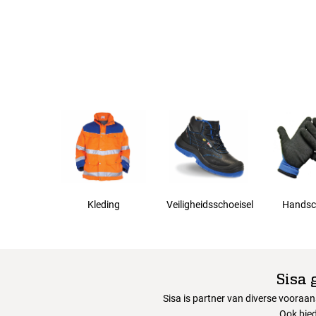
3XL
4XL
Kleding
Veiligheidsschoeisel
Handsc
Sisa 
Sisa is partner van diverse vooraa
Ook bied