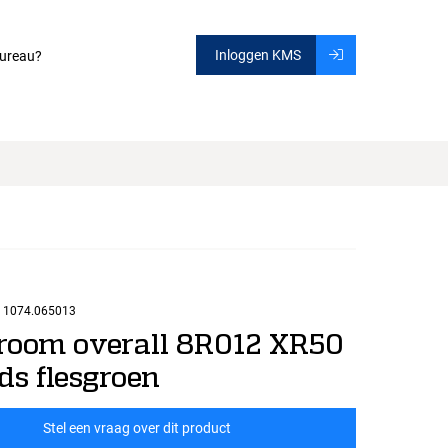
Inloggen KMS
ureau?
1074.065013
room overall 8R012 XR50
ds flesgroen
Stel een vraag over dit product