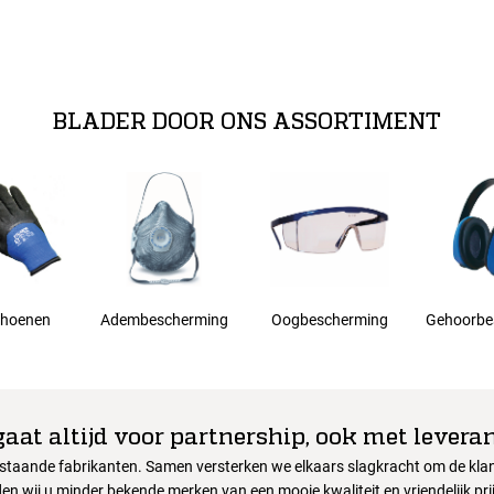
BLADER DOOR ONS ASSORTIMENT
hoenen
Adembescherming
Oogbescherming
Gehoorbe
gaat altijd voor partnership, ook met leveran
nstaande fabrikanten. Samen versterken we elkaars slagkracht om de klant
en wij u minder bekende merken van een mooie kwaliteit en vriendelijk pri