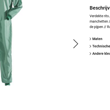
Beschrijv
Verdekte rits
manchetten /
de pijpen // 
Maten
technische
Andere kle