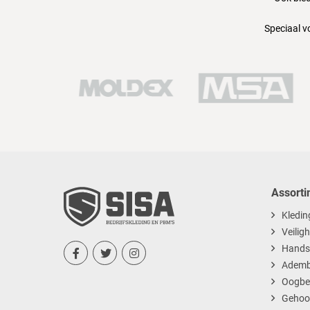
Speciaal v
Assorti
Kledin
Veilig
Hands



Ademb
Oogbe
Gehoo