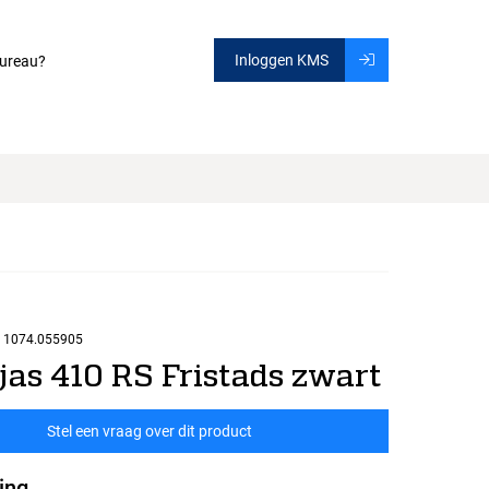
Inloggen KMS
ureau?
1074.055905
jas 410 RS Fristads zwart
Stel een vraag over dit product
ing