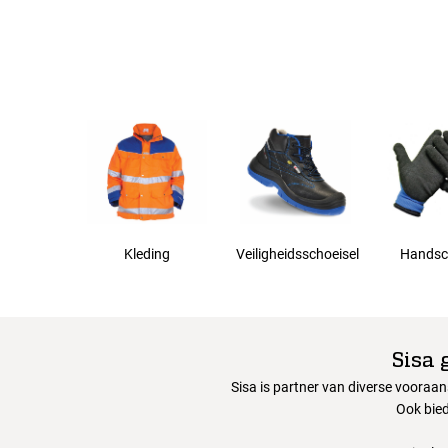
EN 343 Bescherming tegen regen. Gecertificeerde besche
Alle maten
XS
S
M
L
Kleding
Veiligheidsschoeisel
Handsc
XL
Sisa 
2XL
Sisa is partner van diverse vooraa
Ook bied
3XL