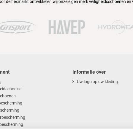
oor de flexmarkt ontwikkelen wij onze eigen merk veiligheidsschoenen en
ment
Informatie over
g
Uw logo op uw kleding.
heidschoeisel
choenen
escherming
scherming
rbescherming
bescherming
ables