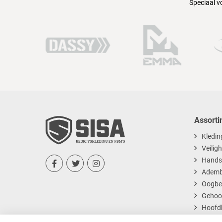
Speciaal v
Assorti
Kledin
Veilig
Hands



Ademb
Oogbe
Gehoo
Hoofd
Dispos