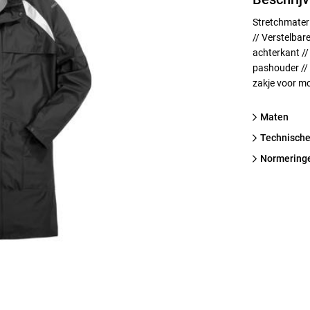
Stretchmater
// Verstelbar
achterkant /
pashouder //
zakje voor mo
Maten
technische
normering