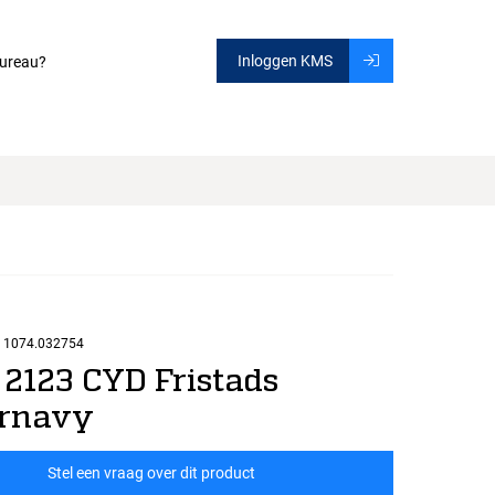
Inloggen KMS
ureau?
1074.032754
 2123 CYD Fristads
ernavy
Stel een vraag over dit product