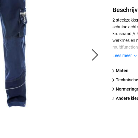
Beschrijv
2 steekzakke
schuine achte
kruisnaad //
werkmes en m
multifunction
en een grote
Lees meer
// Met CORDU
binnenkant /
Maten
verstevigde b
technische
Reflecterende
klinknagels o
normering
Goedgekeurd
Andere kle
// OEKO-TEX g