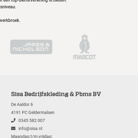
 een top-dienstverlening te bieden.
jsniveau.
 werkbroek.
Sisa Bedrijfskleding & Pbms BV
De Aaldor 6
4191 PC Geldermalsen
0345 582 007
info@sisa.nl
Maandag t/m vrijdag: