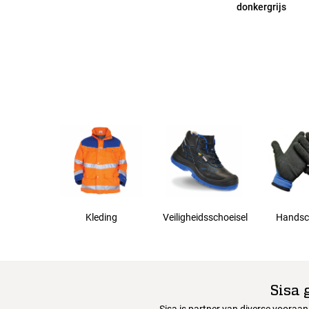
donkergrijs
56
58
60
62
Kleding
Veiligheidsschoeisel
Handsc
Sisa 