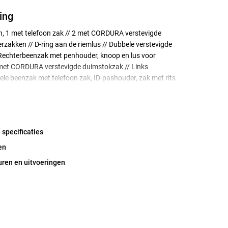
ing
n, 1 met telefoon zak // 2 met CORDURA verstevigde
rzakken // D-ring aan de riemlus // Dubbele verstevigde
 Rechterbeenzak met penhouder, knoop en lus voor
et CORDURA verstevigde duimstokzak // Links
ele beenzak met telefoon zak, ID-pashouder, zak met rits
 binnenzak met drukknoopsluiting // voorgevormde knieën
RA verstevigde kniezakken met opening aan de
/ In hoogte verstelbare kniebeschermers // Met CORDURA
roekspijpuiteinden, verstelbaar met drukknopen //
 specificaties
 biezen op de broekspijpen // Zakken verstevigd met
p de kritieke punten // Contrasterende naden //
en
 volgens EN 14404 samen met kniebeschermers 124292
uren en uitvoeringen
ecertificeerd.