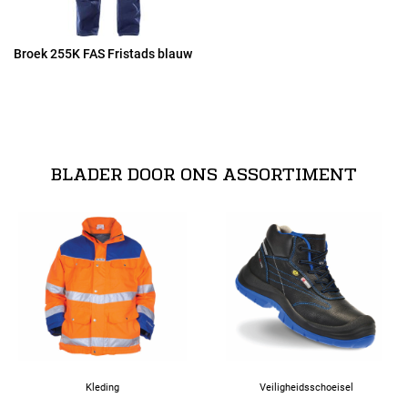
54
Broek 255K FAS Fristads blauw
56
58
BLADER DOOR ONS ASSORTIMENT
60
Kleding
Veiligheidsschoeisel