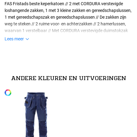
FAS Fristads beste keperkatoen // 2 met CORDURA verstevigde
loshangende zakken, 1 met 3 kleine zakken en gereedschapslussen,
1 met gereedschapszak en gereedschapslussen // De zakken zijn
weg te steken // 2 ruime voor- en achterzakken // 2 hamerlussen,
waarvan 1 verstelbaar // Met CORDURA verstevigde duimstokzak
met pennenzak en knoop en lus voor werkmes // Multifunctionele
Lees meer
beenzak met klep, telefoonzakje en verborgen ID-pashouder // Met
Maten
CORDURA verstevigde kniezakken met opening aan de buitenkant //
technische specificaties
Kniezakken voor in hoogte verstelbare kniebeschermers //
normeringen
44
100% katoen. Verstevigingen: 100% polyamide. // 375 g/m².
Goedgekeurd volgens EN 14404 samen met kniebeschermers
EN 14404 Kniebescherming. Gecertificeerde beschermende kleding.
124292 // OEKO-TEX gecertificeerd.
Alle maten
ANDERE KLEUREN EN UITVOERINGEN
46
48
50
52