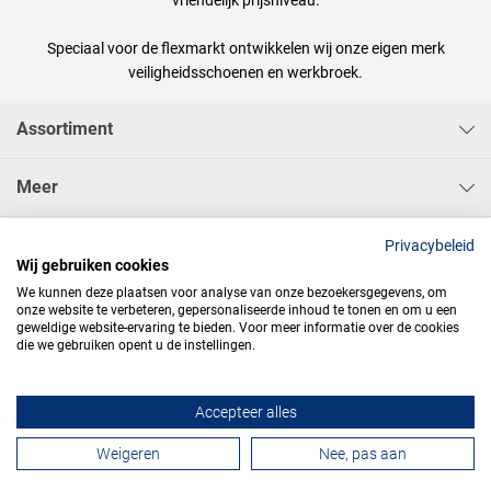
Speciaal voor de flexmarkt ontwikkelen wij onze eigen merk
veiligheidsschoenen en werkbroek.
Assortiment
Meer
Sisa Bedrijfskleding & Pbms BV
Privacybeleid
Wij gebruiken cookies
We kunnen deze plaatsen voor analyse van onze bezoekersgegevens, om
onze website te verbeteren, gepersonaliseerde inhoud te tonen en om u een
geweldige website-ervaring te bieden. Voor meer informatie over de cookies
die we gebruiken opent u de instellingen.




Accepteer alles
Contactformulier
Weigeren
Nee, pas aan
Algemene voorwaarden
Privacy
Webdesign