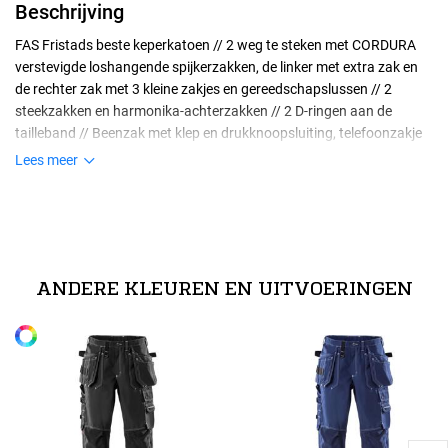
Beschrijving
FAS Fristads beste keperkatoen // 2 weg te steken met CORDURA
verstevigde loshangende spijkerzakken, de linker met extra zak en
de rechter zak met 3 kleine zakjes en gereedschapslussen // 2
steekzakken en harmonika-achterzakken // 2 D-ringen aan de
tailleband // Beenzak met klep en drukknoopsluiting, telefoonzakje
met klep en klittenbandsluiting, verborgen ID-pashouder // 2
Lees meer
hamerlussen // Duimstokzak van CORDURA over de zijnaad
Maten
geplaatst met gereedschapszak en pennenzakje en 2 knopen en
technische specificaties
lussen voor 2 werkmessen // Voorgevormde knieën // Met
normeringen
44
100% katoen. Fluorescerend materiaal: 80% polyester,20% katoen.
CORDURA verstevigde kniezakken met opening voor in hoogte
Verstevigingen: 100% polyamide. // 375 g/m².
EN 20471 Hoge zichtbaarheidskleding. Gecertificeerde
verstelbare kniebescherming // Goedgekeurd volgens EN 14404
Alle maten
beschermende kleding.EN 14404 Kniebescherming. Gecertificeerde
ANDERE KLEUREN EN UITVOERINGEN
samen met kniebeschermers 124292 en EN ISO 20471 klasse 1 //
46
beschermende kleding.
OEKO-TEX gecertificeerd.
48
50