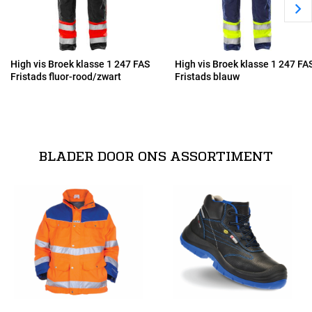
52
54
High vis Broek klasse 1 247 FAS
High vis Broek klasse 1 247 FA
Fristads fluor-rood/zwart
Fristads blauw
56
58
BLADER DOOR ONS ASSORTIMENT
60