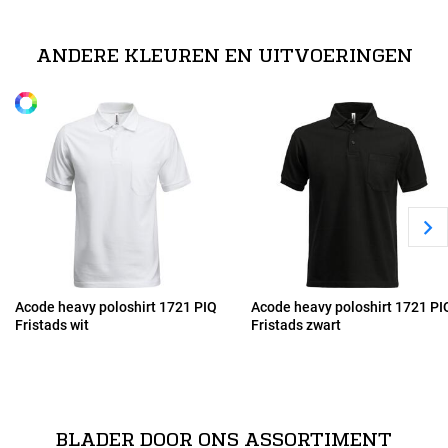
S
100% katoen (grijs gemêleerd: 90% katoen, 10% viscose). // 230
g/m².
ANDERE KLEUREN EN UITVOERINGEN
Alle maten
M
L
XL
2XL
Acode heavy poloshirt 1721 PIQ
Acode heavy poloshirt 1721 PI
Fristads wit
Fristads zwart
3XL
4XL
BLADER DOOR ONS ASSORTIMENT