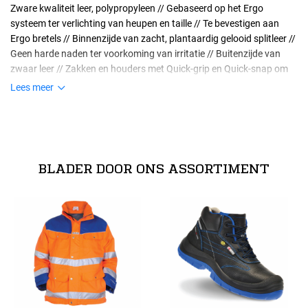
Zware kwaliteit leer, polypropyleen // Gebaseerd op het Ergo
systeem ter verlichting van heupen en taille // Te bevestigen aan
Ergo bretels // Binnenzijde van zacht, plantaardig gelooid splitleer //
Geen harde naden ter voorkoming van irritatie // Buitenzijde van
zwaar leer // Zakken en houders met Quick-grip en Quick-snap om
makkelijk te bevestigen aan nylon riem // Metalen gesp // S - lengte
Lees meer
83-87 cm, M - lengte 88-93 cm, L - lengte 94-103 cm, XL -lengte >
Maten
104 cm // Gemaakt in Zweden.
technische specificaties
S
Leer.
BLADER DOOR ONS ASSORTIMENT
Alle maten
M
L
XL