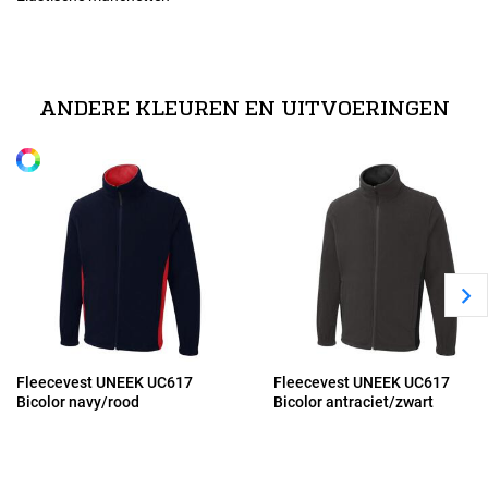
Maten
technische specificaties
XS
100% polyester anti pilling micro fleece
ANDERE KLEUREN EN UITVOERINGEN
Alle maten
S
M
L
XL
Fleecevest UNEEK UC617
Fleecevest UNEEK UC617
Bicolor navy/rood
Bicolor antraciet/zwart
2XL
3XL