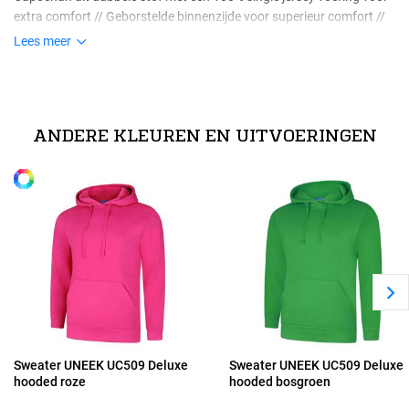
extra comfort // Geborstelde binnenzijde voor superieur comfort //
Enzymen gewassen voor extra zacht draagcomfort en verminderde
Lees meer
krimp // Tailored fit
Maten
technische specificaties
XS
40% polyester / 60% voorgekrompen ring-spun gekamd katoen
ANDERE KLEUREN EN UITVOERINGEN
Alle maten
S
M
L
XL
Sweater UNEEK UC509 Deluxe
Sweater UNEEK UC509 Deluxe
hooded roze
hooded bosgroen
2XL