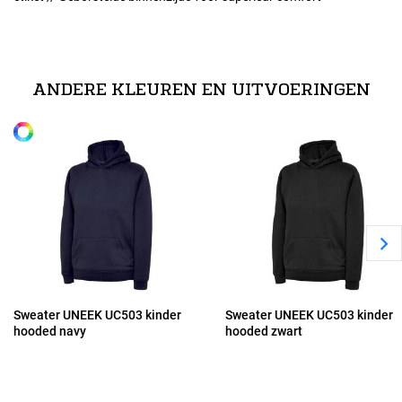
Maten
technische specificaties
92
50% polyester / 50% katoen
ANDERE KLEUREN EN UITVOERINGEN
Alle maten
104
116
128
140
Sweater UNEEK UC503 kinder
Sweater UNEEK UC503 kinder
hooded navy
hooded zwart
152