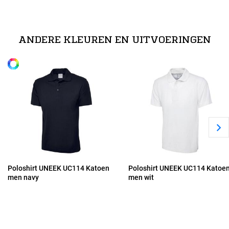
technische specificaties
XS
100% voorgekrompen, ringesponnen en gekamd katoen
ANDERE KLEUREN EN UITVOERINGEN
Alle maten
S
M
L
XL
Poloshirt UNEEK UC114 Katoen
Poloshirt UNEEK UC114 Katoe
men navy
men wit
2XL
3XL