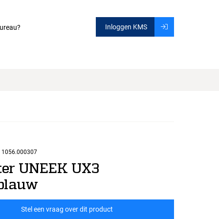
Inloggen KMS
ureau?
1056.000307
ter UNEEK UX3
blauw
Stel een vraag over dit product