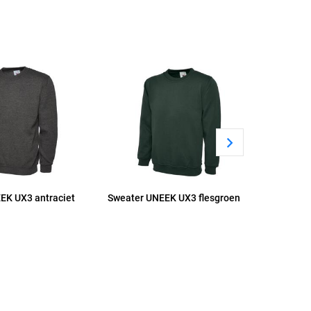
EK UX3 antraciet
Sweater UNEEK UX3 flesgroen
Sweater 
WIT