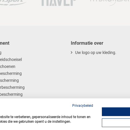
ment
Informatie over
g
Uw logo op uw kleding.
heidschoeisel
choenen
escherming
scherming
rbescherming
bescherming
ables
Privacybeleid
site te verbeteren, gepersonaliseerde inhoud te tonen en
kies die we gebruiken opent u de instellingen.
Algemene voorwaarden
Privacy
Webdesign