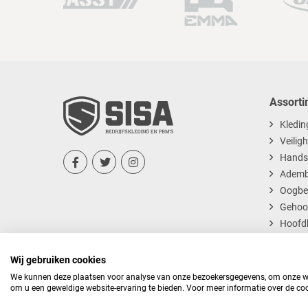
Assorti
Kledin
Veilig
Hands



Ademb
Oogbe
Gehoo
Hoofd
Dispos
Wij gebruiken cookies
We kunnen deze plaatsen voor analyse van onze bezoekersgegevens, om onze web
om u een geweldige website-ervaring te bieden. Voor meer informatie over de coo