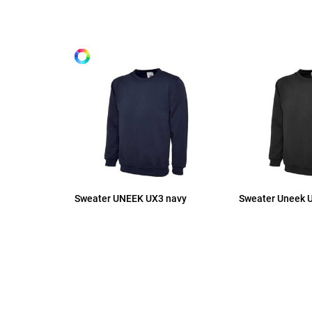
Alle maten
S
M
L
XL
Sweater UNEEK UX3 navy
Sweater Uneek
2XL
3XL
4XL