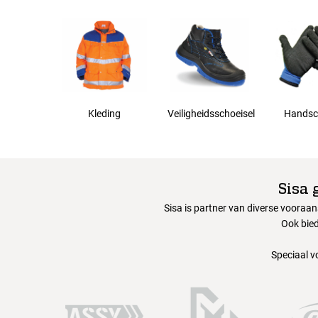
5XL
Kleding
Veiligheidsschoeisel
Handsc
Sisa 
Sisa is partner van diverse vooraa
Ook bied
Speciaal v