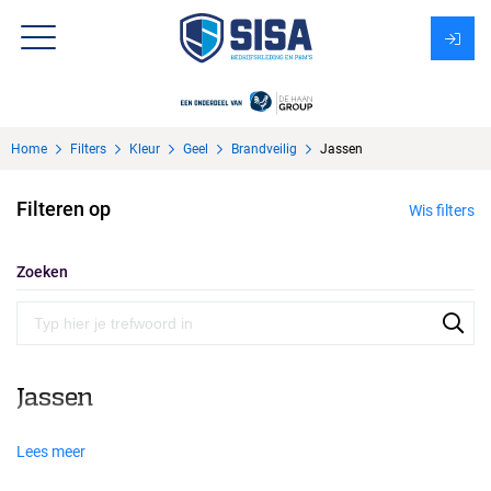
Assortiment
Home
Filters
Kleur
Geel
Brandveilig
Jassen
Over Sisa
Filteren op
Wis filters
KMS
Uitzendbureau?
Zoeken
Jassen
Lees meer