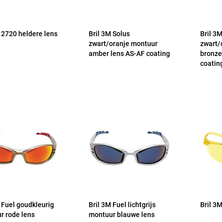
 2720 heldere lens
Bril 3M Solus
Bril 3
zwart/oranje montuur
zwart/
amber lens AS-AF coating
bronze
coatin
 Fuel goudkleurig
Bril 3M Fuel lichtgrijs
Bril 3
r rode lens
montuur blauwe lens