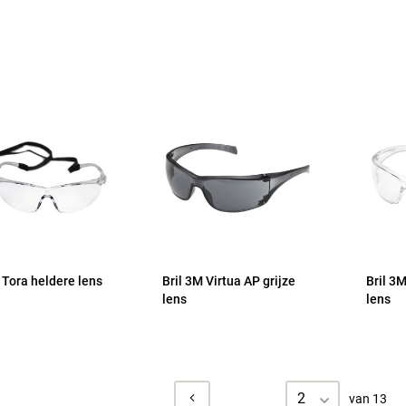
 Tora heldere lens
Bril 3M Virtua AP grijze
Bril 3
lens
lens
2
van 13