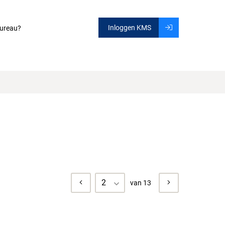
Inloggen KMS
ureau?
2
van 13