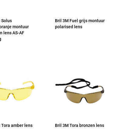
M Solus
Bril 3M Fuel grijs montuur
oranje montuur
polarised lens
n lens AS-AF
g
M Tora amber lens
Bril 3M Tora bronzen lens