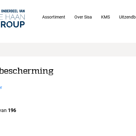
Assortiment
Over Sisa
KMS
Uitzendb
bescherming
r
van
196