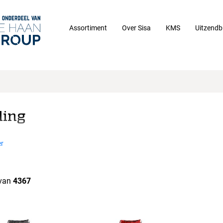
Assortiment
Over Sisa
KMS
Uitzendb
ding
r
van
4367