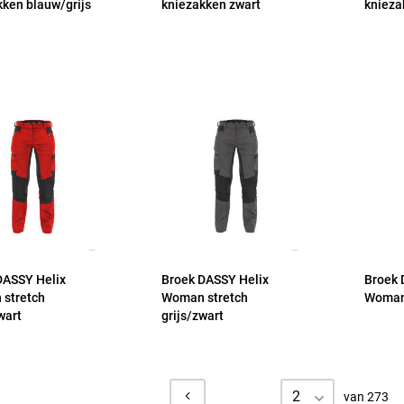
kken blauw/grijs
kniezakken zwart
knieza
DASSY Helix
Broek DASSY Helix
Broek 
stretch
Woman stretch
Woman 
wart
grijs/zwart
2
van 273