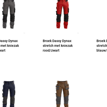
Dassy Dynax
Broek Dassy Dynax
Broek 
h met kniezak
stretch met kniezak
stretc
wart
rood/zwart
blauw/