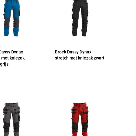
Dassy Dynax
Broek Dassy Dynax
h met kniezak
stretch met kniezak zwart
grijs