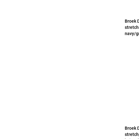
Broek 
stretc
navy/gr
Broek 
stretch