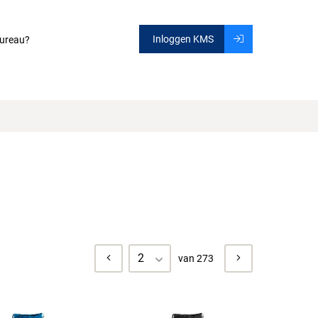
Inloggen KMS
ureau?
2
van 273