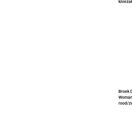
knieza
Broek 
Woman 
rood/z