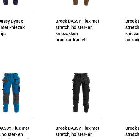
Dassy Dynax
Broek DASSY Flux met
Broek 
h met kniezak
stretch, holster- en
stretch
ijs
kniezakken
knieza
bruin/antraciet
antrac
DASSY Flux met
Broek DASSY Flux met
Broek 
, holster- en
stretch, holster- en
stretch