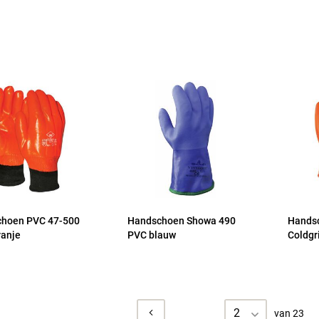
hoen PVC 47-500
Handschoen Showa 490
Hands
ranje
PVC blauw
Coldgr
2
van 23