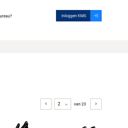
Inloggen KMS
ureau?
2
van 23