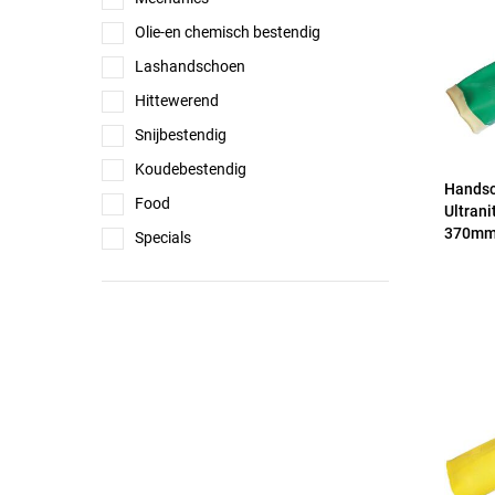
Olie-en chemisch bestendig
Lashandschoen
Hittewerend
Snijbestendig
Koudebestendig
Hands
Food
Ultrani
370m
Specials