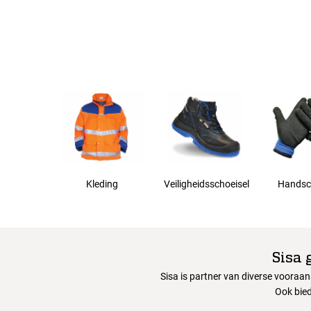
4XL
5XL
Kleding
Veiligheidsschoeisel
Handsc
Sisa 
Sisa is partner van diverse vooraa
Ook bied