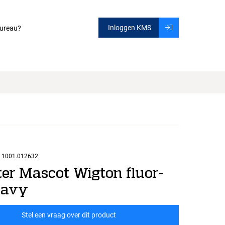
Inloggen KMS
ureau?
1001.012632
er Mascot Wigton fluor-
navy
Stel een vraag over dit product