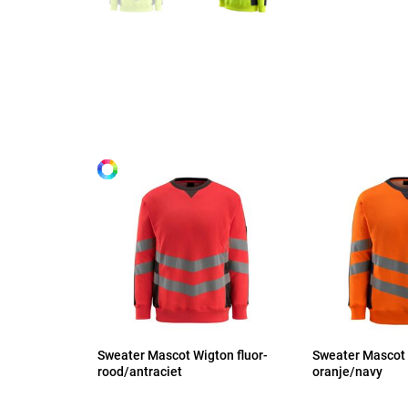
Maten
S
Alle maten
M
L
XL
2XL
Sweater Mascot Wigton fluor-
Sweater Mascot 
rood/antraciet
oranje/navy
3XL