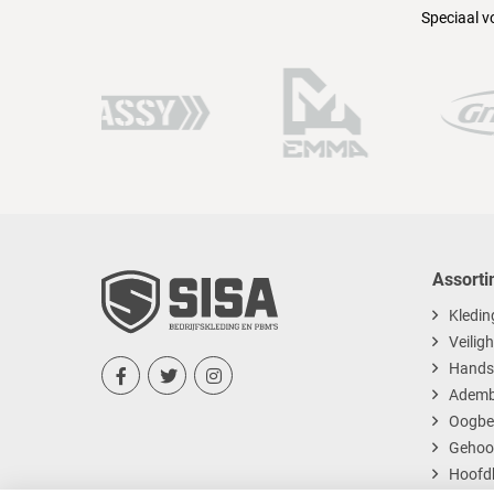
Speciaal v
Assorti
Kledin
Veilig
Hands



Ademb
Oogbe
Gehoo
Hoofd