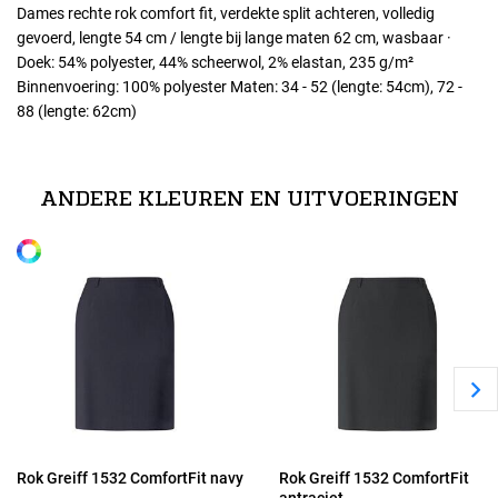
Dames rechte rok comfort fit, verdekte split achteren, volledig
gevoerd, lengte 54 cm / lengte bij lange maten 62 cm, wasbaar ·
Doek: 54% polyester, 44% scheerwol, 2% elastan, 235 g/m²
Binnenvoering: 100% polyester Maten: 34 - 52 (lengte: 54cm), 72 -
88 (lengte: 62cm)
Maten
34
ANDERE KLEUREN EN UITVOERINGEN
Alle maten
36
38
40
42
Rok Greiff 1532 ComfortFit navy
Rok Greiff 1532 ComfortFit
antraciet