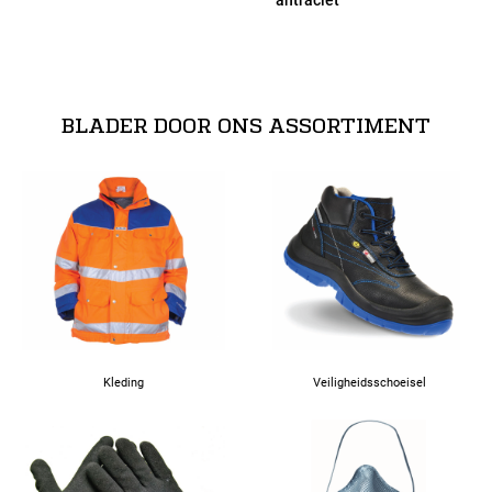
44
46
BLADER DOOR ONS ASSORTIMENT
48
50
52
72
Kleding
Veiligheidsschoeisel
76