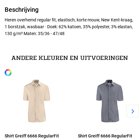
Beschrijving
Heren overhemd regular fit, elastisch, korte mouw, New Kent-kraag,
1 borstzak, wasbaar · Doek: 62% katoen, 35% polyester, 3% elastan,
130 g/m² Maten: 35/36 - 47/48
Maten
38
ANDERE KLEUREN EN UITVOERINGEN
Alle maten
40
42
44
46
Shirt Greiff 6666 RegularFit
Shirt Greiff 6666 RegularFit