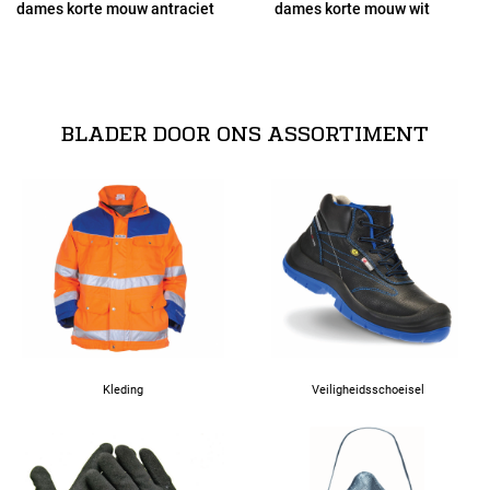
dames korte mouw antraciet
dames korte mouw wit
42
44
BLADER DOOR ONS ASSORTIMENT
46
48
50
52
Kleding
Veiligheidsschoeisel