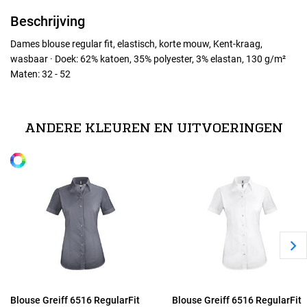
Beschrijving
Dames blouse regular fit, elastisch, korte mouw, Kent-kraag,
wasbaar · Doek: 62% katoen, 35% polyester, 3% elastan, 130 g/m²
Maten: 32 - 52
Maten
32
ANDERE KLEUREN EN UITVOERINGEN
Alle maten
34
36
38
40
Blouse Greiff 6516 RegularFit
Blouse Greiff 6516 RegularFit