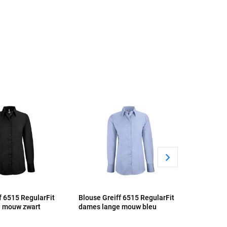
f 6515 RegularFit
Blouse Greiff 6515 RegularFit
Blouse G
 mouw zwart
dames lange mouw bleu
dames l