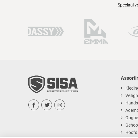
Speciaal v
Assorti
Kledin
Veilig
Hands



Ademb
Oogbe
Gehoo
Hoofd