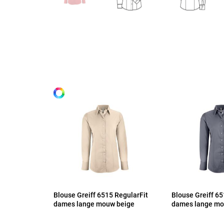
Maten
32
Alle maten
34
36
38
40
Blouse Greiff 6515 RegularFit
Blouse Greiff 65
dames lange mouw beige
dames lange mo
42