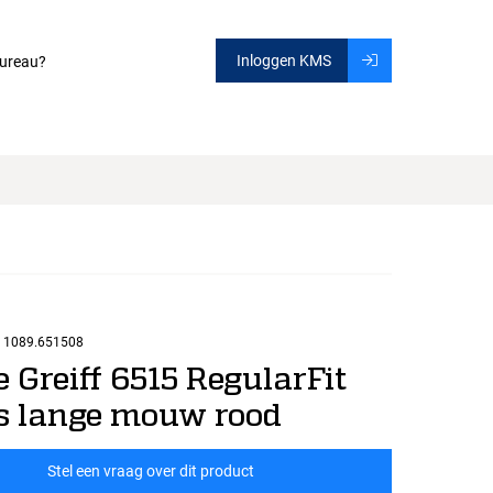
Inloggen KMS
ureau?
1089.651508
 Greiff 6515 RegularFit
 lange mouw rood
Stel een vraag over dit product