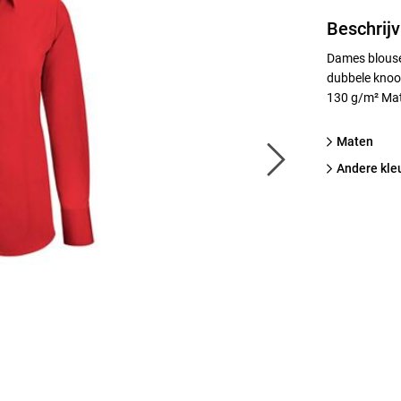
Beschrijv
Dames blouse 
dubbele knoop
130 g/m² Mat
Maten
Andere kle