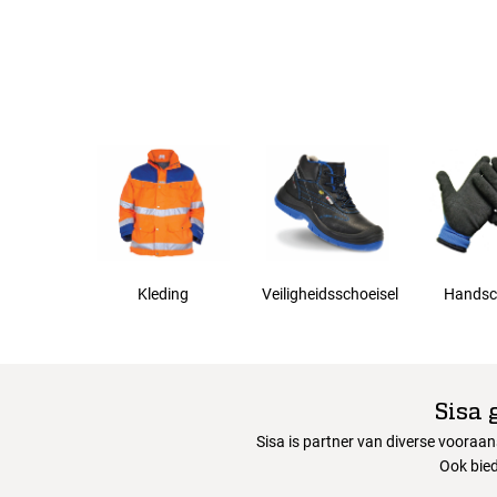
44
46
48
50
Kleding
Veiligheidsschoeisel
Handsc
52
Sisa 
Sisa is partner van diverse vooraa
Ook bied