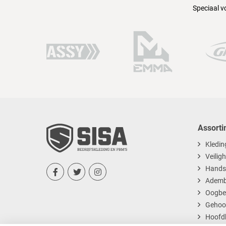
Speciaal v
Assorti
Kledin
Veilig
Hands



Ademb
Oogbe
Gehoo
Hoofd