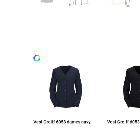
Maten
XS
Alle maten
S
M
L
XL
Vest Greiff 6053 dames navy
Vest Greiff 605
2XL