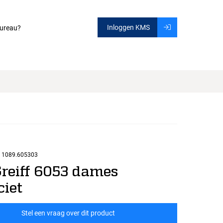
Inloggen KMS
ureau?
1089.605303
Greiff 6053 dames
ciet
Stel een vraag over dit product