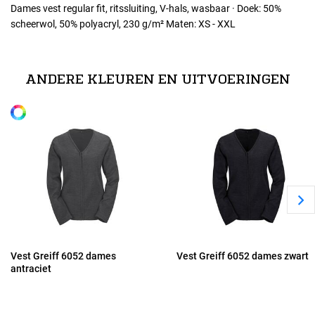
Dames vest regular fit, ritssluiting, V-hals, wasbaar · Doek: 50%
scheerwol, 50% polyacryl, 230 g/m² Maten: XS - XXL
Maten
XS
ANDERE KLEUREN EN UITVOERINGEN
Alle maten
S
M
L
XL
Vest Greiff 6052 dames
Vest Greiff 6052 dames zwart
antraciet
2XL