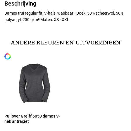
Beschrijving
Dames trui regular fit, V-hals, wasbaar · Doek: 50% scheerwol, 50%
polyacryl, 230 g/m² Maten: XS - XXL
Maten
XS
ANDERE KLEUREN EN UITVOERINGEN
Alle maten
S
M
L
XL
Pullover Greiff 6050 dames V-
nek antraciet
2XL