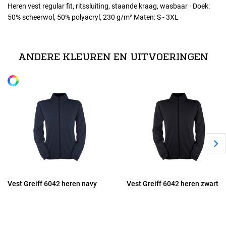
Heren vest regular fit, ritssluiting, staande kraag, wasbaar · Doek:
50% scheerwol, 50% polyacryl, 230 g/m² Maten: S - 3XL
Maten
S
ANDERE KLEUREN EN UITVOERINGEN
Alle maten
M
L
XL
2XL
Vest Greiff 6042 heren navy
Vest Greiff 6042 heren zwart
3XL