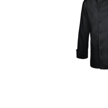
Maten
XXS