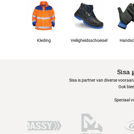
4XL
5XL
Kleding
Veiligheidsschoeisel
Handsc
Sisa 
Sisa is partner van diverse vooraa
Ook bied
Speciaal v