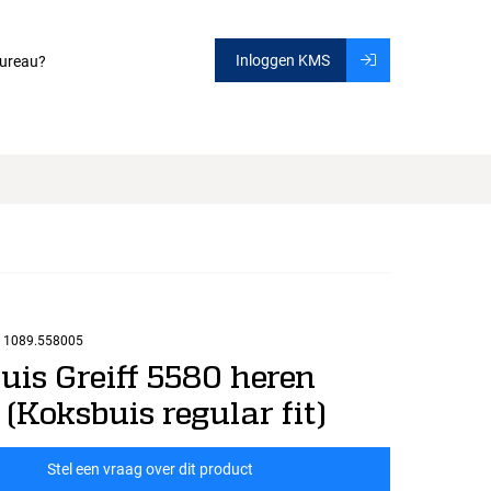
Inloggen KMS
ureau?
1089.558005
uis Greiff 5580 heren
(Koksbuis regular fit)
Stel een vraag over dit product