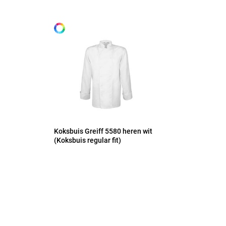
Alle maten
XS
S
M
L
Koksbuis Greiff 5580 heren wit
(Koksbuis regular fit)
XL
2XL
3XL