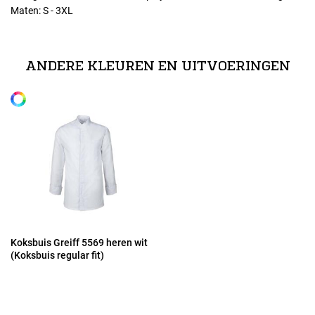
Maten: S - 3XL
Maten
S
ANDERE KLEUREN EN UITVOERINGEN
Alle maten
M
L
XL
2XL
Koksbuis Greiff 5569 heren wit
(Koksbuis regular fit)
3XL