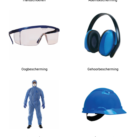
Handschoenen
Adembescherming
Oogbescherming
Gehoorbescherming