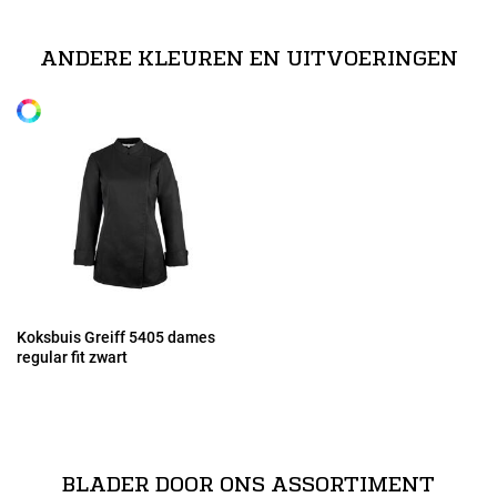
XS
ANDERE KLEUREN EN UITVOERINGEN
Alle maten
S
M
L
XL
Koksbuis Greiff 5405 dames
regular fit zwart
2XL
3XL
BLADER DOOR ONS ASSORTIMENT