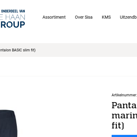
Assortiment
Over Sisa
KMS
Uitzendb
talon BASIC slim fit)
Artikelnummer:
Panta
marin
fit)