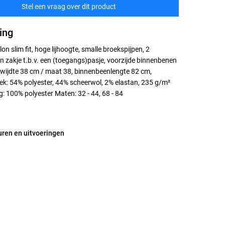
Stel een vraag over dit product
ing
n slim fit, hoge lijhoogte, smalle broekspijpen, 2
ein zakje t.b.v. een (toegangs)pasje, voorzijde binnenbenen
twijdte 38 cm / maat 38, binnenbeenlengte 82 cm,
ek: 54% polyester, 44% scheerwol, 2% elastan, 235 g/m²
: 100% polyester Maten: 32 - 44, 68 - 84
uren en uitvoeringen