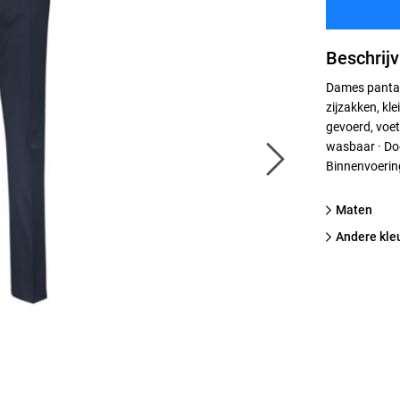
Beschrijv
Dames pantalo
zijzakken, kl
gevoerd, voe
wasbaar · Do
Binnenvoering
Maten
Andere kle