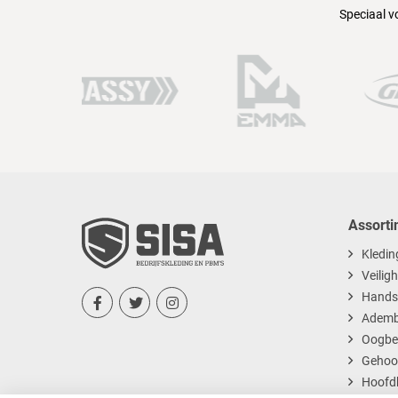
Speciaal v
Assorti
Kledin
Veilig
Hands



Ademb
Oogbe
Gehoo
Hoofd