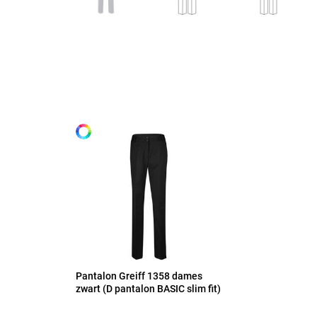
Maten
32
Alle maten
34
36
38
40
Pantalon Greiff 1358 dames
zwart (D pantalon BASIC slim fit)
42