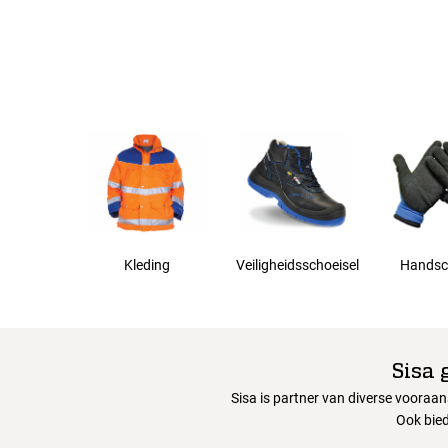
44
68
72
76
Kleding
Veiligheidsschoeisel
Handsc
80
84
Sisa 
Sisa is partner van diverse vooraa
Ook bied