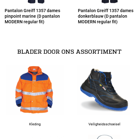
40
Pantalon Greiff 1357 dames
Pantalon Greiff 1357 dames
pinpoint marine (D pantalon
donkerblauw (D pantalon
MODERN regular fit)
MODERN regular fit)
42
44
BLADER DOOR ONS ASSORTIMENT
46
48
50
52
Kleding
Veiligheidsschoeisel
72