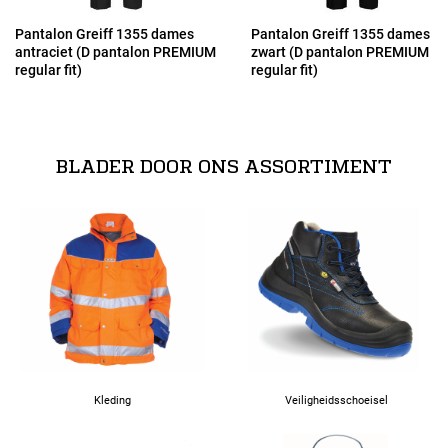
40
Pantalon Greiff 1355 dames
Pantalon Greiff 1355 dames
antraciet (D pantalon PREMIUM
zwart (D pantalon PREMIUM
regular fit)
regular fit)
42
44
BLADER DOOR ONS ASSORTIMENT
46
48
50
52
Kleding
Veiligheidsschoeisel
72