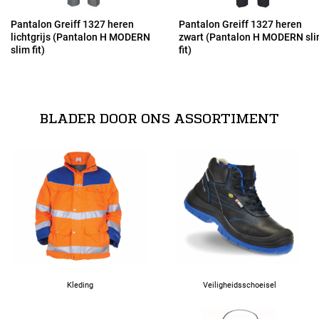
50
Pantalon Greiff 1327 heren
Pantalon Greiff 1327 heren
lichtgrijs (Pantalon H MODERN
zwart (Pantalon H MODERN sl
slim fit)
fit)
52
54
BLADER DOOR ONS ASSORTIMENT
90
94
98
102
Kleding
Veiligheidsschoeisel
106