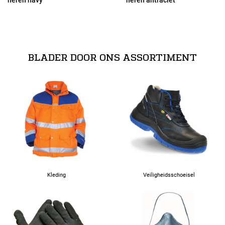
29
30
BLADER DOOR ONS ASSORTIMENT
31
44
46
48
Kleding
Veiligheidsschoeisel
50