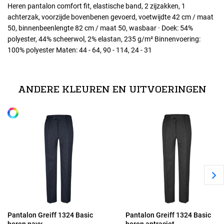
Heren pantalon comfort fit, elastische band, 2 zijzakken, 1
achterzak, voorzijde bovenbenen gevoerd, voetwijdte 42 cm / maat
50, binnenbeenlengte 82 cm / maat 50, wasbaar · Doek: 54%
polyester, 44% scheerwol, 2% elastan, 235 g/m² Binnenvoering:
100% polyester Maten: 44 - 64, 90 - 114, 24 - 31
Maten
24
ANDERE KLEUREN EN UITVOERINGEN
Alle maten
25
26
27
28
Pantalon Greiff 1324 Basic
Pantalon Greiff 1324 Basic
heren navy
heren antraciet