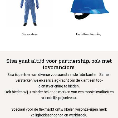
94
98
Disposables
Hoofdbescherming
102
Sisa gaat altijd voor partnership, ook met
106
leveranciers.
Sisa is partner van diverse vooraanstaande fabrikanten. Samen
110
versterken we elkaars slagkracht om de klant een top-
dienstverlening te bieden.
Ook bieden wij u minder bekende merken van een mooie kwaliteit en
114
vriendelijk prijsniveau.
Speciaal voor de flexmarkt ontwikkelen wij onze eigen merk
veiligheidsschoenen en werkbroek.