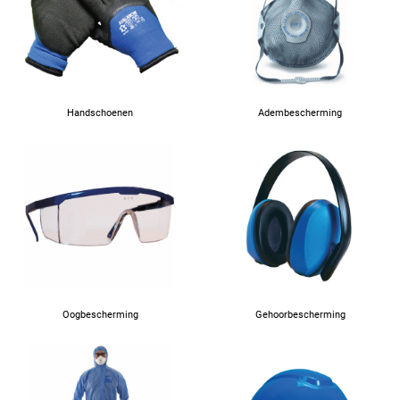
52
54
56
Handschoenen
Adembescherming
58
60
62
Oogbescherming
Gehoorbescherming
64
90