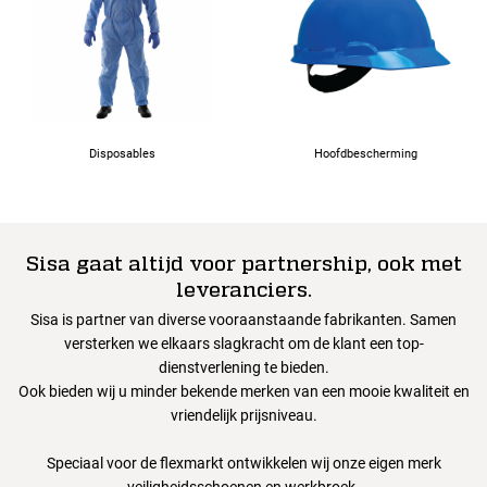
94
98
Disposables
Hoofdbescherming
102
Sisa gaat altijd voor partnership, ook met
106
leveranciers.
Sisa is partner van diverse vooraanstaande fabrikanten. Samen
110
versterken we elkaars slagkracht om de klant een top-
dienstverlening te bieden.
Ook bieden wij u minder bekende merken van een mooie kwaliteit en
114
vriendelijk prijsniveau.
Speciaal voor de flexmarkt ontwikkelen wij onze eigen merk
veiligheidsschoenen en werkbroek.