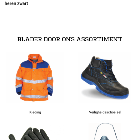
heren zwart
29
30
BLADER DOOR ONS ASSORTIMENT
31
44
46
48
Kleding
Veiligheidsschoeisel
50