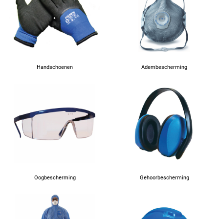
52
54
56
Handschoenen
Adembescherming
58
60
62
Oogbescherming
Gehoorbescherming
64
90