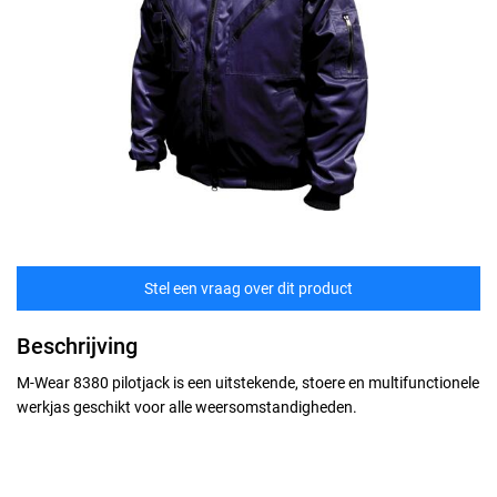
Stel een vraag over dit product
Beschrijving
M-Wear 8380 pilotjack is een uitstekende, stoere en multifunctionele
werkjas geschikt voor alle weersomstandigheden.
Maten
technische specificaties
S
Kwaliteit: 60% polyester/40% katoen, 250 gr/m (Beaver) // Dubbele