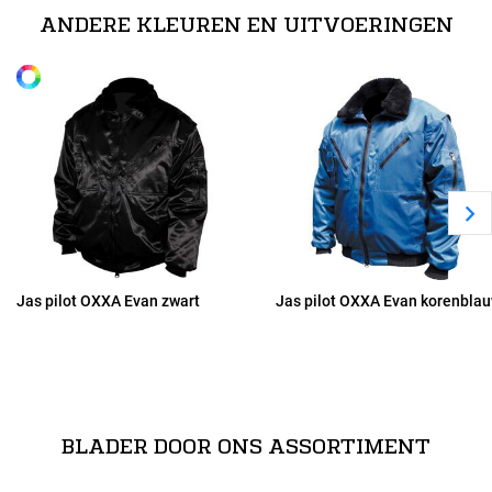
ritssluiting // Afneembare bontkraag // Afritsbare mouwen //
ANDERE KLEUREN EN UITVOERINGEN
Uitneembare acryl voering en vaste nylon voering // Pennenzakje op
Alle maten
M
de mouw en een telefoonzak // Kleur: ma
Lees meer
L
XL
2XL
Jas pilot OXXA Evan zwart
Jas pilot OXXA Evan korenbla
3XL
BLADER DOOR ONS ASSORTIMENT