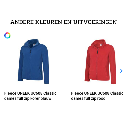
technische specificaties
XS
100% Polyester Micro-Fleece
ANDERE KLEUREN EN UITVOERINGEN
Alle maten
S
M
L
XL
Fleece UNEEK UC608 Classic
Fleece UNEEK UC608 Classic
dames full zip korenblauw
dames full zip rood
2XL