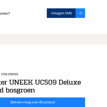
Inloggen KMS
ureau?
1056.050935
er UNEEK UC509 Deluxe
d bosgroen
Stel een vraag over dit product