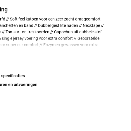
ing
rfd // Soft feel katoen voor een zeer zacht draagcomfort
manchetten en band // Dubbel gestikte naden // Necktape //
// Ton-sur-ton trekkoorden // Capochun uit dubbele stof
single jersey voering voor extra comfort // Geborstelde
voor superieur comfort // Enzymen gewassen voor extra
mfort en verminderde krimp // Tailored fit
 specificaties
uren en uitvoeringen