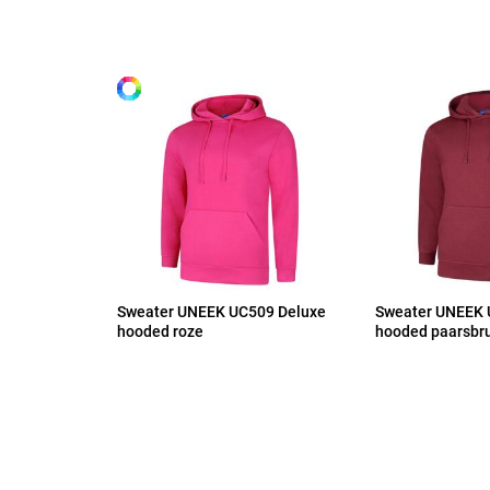
Alle maten
S
M
L
XL
Sweater UNEEK UC509 Deluxe
Sweater UNEEK 
2XL
hooded roze
hooded paarsbr
3XL