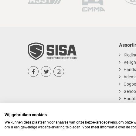
Assorti
Kledin
Veilig
Hands



Ademb
Oogbe
Gehoo
Hoofd
Dispos
Wij gebruiken cookies
We kunnen deze plaatsen voor analyse van onze bezoekersgegevens, om onze web
om u een geweldige website-ervaring te bieden. Voor meer informatie over de coo