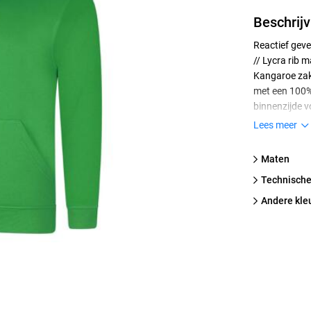
Beschrijv
Reactief geve
// Lycra rib 
Kangaroe zak 
met een 100% 
binnenzijde 
zacht draagco
Lees meer
Maten
technische
Andere kle
atoen