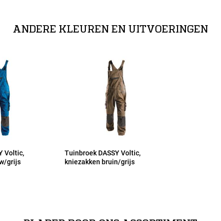
ra kniezakken in combinatie met CRATOS
ANDERE KLEUREN EN UITVOERINGEN
 Voltic,
Tuinbroek DASSY Voltic,
w/grijs
kniezakken bruin/grijs