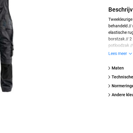
Beschrijv
Tweekleurige 
behandeld // 
elastische ru
borstzak // 2
potloodzak //
veiligheidsza
Lees meer
kniezakken //
details // dri
Maten
waterafstote
technische
5 cm) // gete
(0910058/Ce
normering
Andere kle