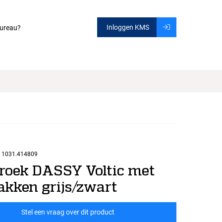
Inloggen KMS
ureau?
1031.414809
roek DASSY Voltic met
akken grijs/zwart
Stel een vraag over dit product