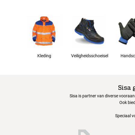
56
58
60
Kleding
Veiligheidsschoeisel
Handsc
62
63
Sisa 
Sisa is partner van diverse vooraa
64
Ook bied
Speciaal v
66