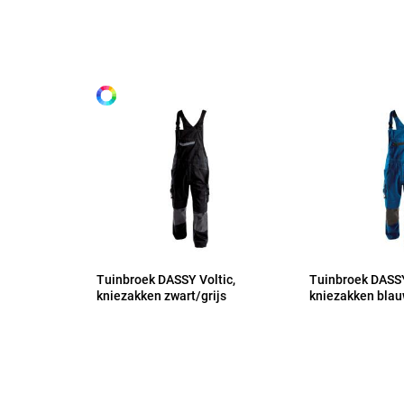
certificatie EN 14404:2004+A1:2010 - verstelbare Cordu
Alle maten
kniebeschermers.
44
46
48
50
52
Tuinbroek DASSY Voltic,
Tuinbroek DASSY
kniezakken zwart/grijs
kniezakken blau
53
54