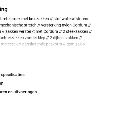
ing
bretelbroek met kniezakken // stof waterafstotend
mechanische stretch // versterking nylon Cordura //
g // zakken versterkt met Cordura // 2 steekzakken //
 achterzakken zonder klep // 2 dijbeenzakken //
 meterzak // aansluitende pasvorm // gsm-zak //
k met ritssluiting // ID-kaarthouder // verstelbare Cordura
 aansluitende pasvorm // regelbare taille // reflecterende
enaaldstiksel // stiksels in contrastkleur // stof
nd behandeld // mechanische stretch // brede zoom (extra
 specificaties
st op schadelijke stoffen volgens Oeko-Tex Standard 100
ntexbel)
en
uren en uitvoeringen