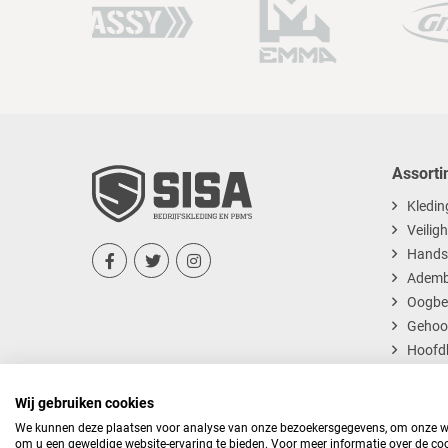
67
Assorti
Kledin
Veilig
Hands



Ademb
Oogbe
Gehoo
Hoofd
Dispos
Wij gebruiken cookies
We kunnen deze plaatsen voor analyse van onze bezoekersgegevens, om onze web
om u een geweldige website-ervaring te bieden. Voor meer informatie over de coo