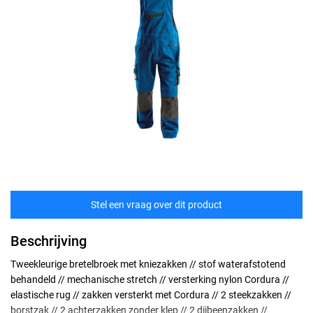
Stel een vraag over dit product
Beschrijving
Tweekleurige bretelbroek met kniezakken // stof waterafstotend
behandeld // mechanische stretch // versterking nylon Cordura //
elastische rug // zakken versterkt met Cordura // 2 steekzakken //
borstzak // 2 achterzakken zonder klep // 2 dijbeenzakken //