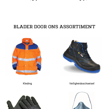
53
54
BLADER DOOR ONS ASSORTIMENT
56
58
60
62
Kleding
Veiligheidsschoeisel
63