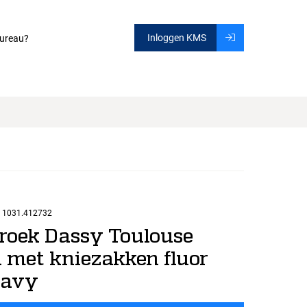
Inloggen KMS
ureau?
1031.412732
roek Dassy Toulouse
 met kniezakken fluor
navy