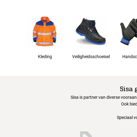
56
58
60
Kleding
Veiligheidsschoeisel
Handsc
62
64
Sisa 
Sisa is partner van diverse vooraa
66
Ook bied
Speciaal v