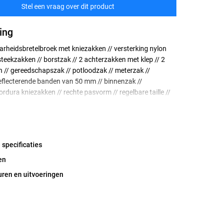
Stel een vraag over dit product
ing
rheidsbretelbroek met kniezakken // versterking nylon
steekzakken // borstzak // 2 achterzakken met klep // 2
 // gereedschapszak // potloodzak // meterzak //
eflecterende banden van 50 mm // binnenzak //
ordura kniezakken // rechte pasvorm // regelbare taille //
 banden van 50 mm // drienaaldstiksel // brede zoom
// getest op schadelijke stoffen volgens Oeko-Tex
 (0910058/Centexbel)
 specificaties
en
uren en uitvoeringen