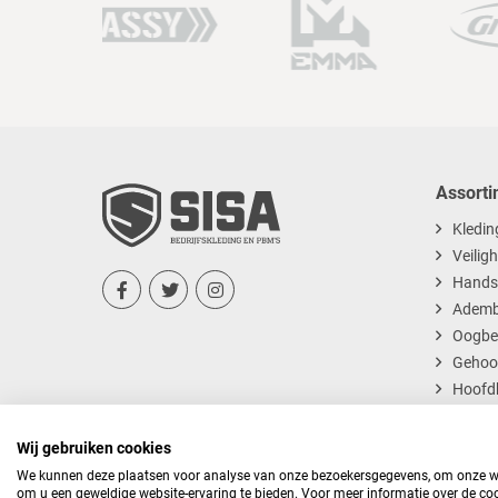
Assorti
Kledin
Veilig
Hands



Ademb
Oogbe
Gehoo
Hoofd
Dispos
Wij gebruiken cookies
We kunnen deze plaatsen voor analyse van onze bezoekersgegevens, om onze web
om u een geweldige website-ervaring te bieden. Voor meer informatie over de coo