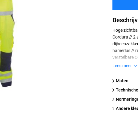
Beschrijv
Hoge zichtbaa
Cordura // 2 
dijbeenzakken
hamerlus // r
verstelbare C
reflecterende
Lees meer
(extra 5 cm) 
Standard 100
Maten
technische
normering
Andere kle