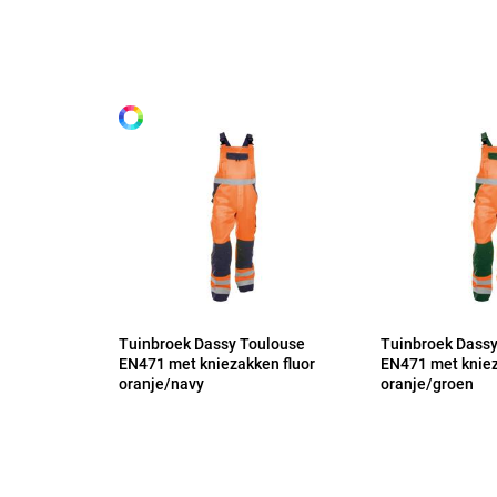
certificatie EN ISO 20471:2013 - klasse 2 // certificatie
Alle maten
in combinatie met CRATOS kniebeschermers.
44
46
48
50
52
Tuinbroek Dassy Toulouse
Tuinbroek Dassy
EN471 met kniezakken fluor
EN471 met kniez
oranje/navy
oranje/groen
53
54