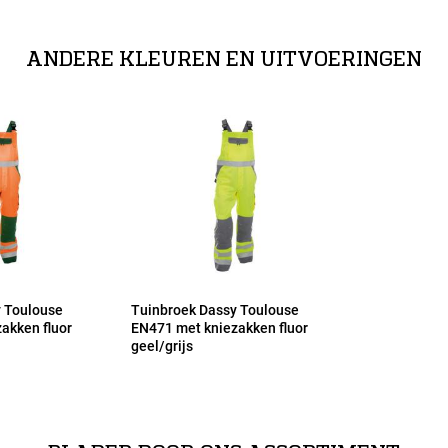
 EN 14404:2004+A1:2010 - verstelbare Cordura kniezakken
ANDERE KLEUREN EN UITVOERINGEN
 Toulouse
Tuinbroek Dassy Toulouse
akken fluor
EN471 met kniezakken fluor
geel/grijs