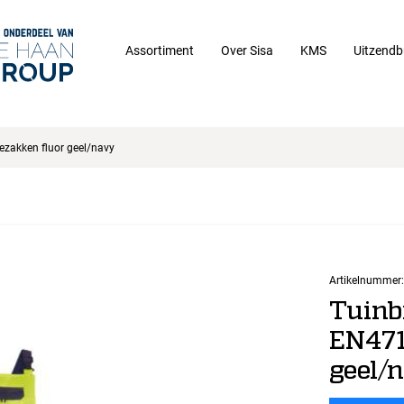
Assortiment
Over Sisa
KMS
Uitzendb
ezakken fluor geel/navy
Artikelnummer:
Tuinb
EN471
geel/