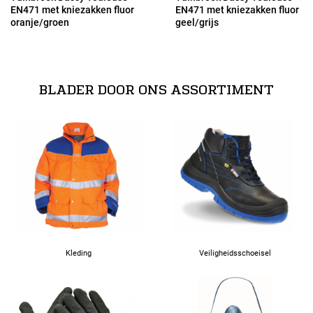
EN471 met kniezakken fluor
EN471 met kniezakken fluor
oranje/groen
geel/grijs
53
54
BLADER DOOR ONS ASSORTIMENT
56
58
60
62
Kleding
Veiligheidsschoeisel
64