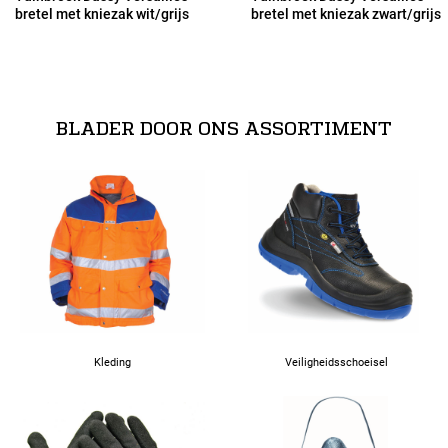
bretel met kniezak wit/grijs
bretel met kniezak zwart/grijs
53
54
BLADER DOOR ONS ASSORTIMENT
56
58
60
62
Kleding
Veiligheidsschoeisel
63