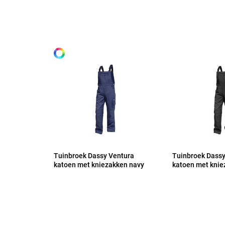
certificatie EN 14404:2004+A1:2010 - verstelbare Cordu
Alle maten
kniebeschermers.
44
46
48
50
52
Tuinbroek Dassy Ventura
Tuinbroek Dassy
katoen met kniezakken navy
katoen met knie
53
54