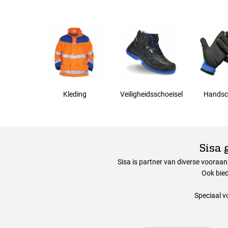
56
58
60
Kleding
Veiligheidsschoeisel
Handsc
62
63
Sisa 
Sisa is partner van diverse vooraa
64
Ook bied
Speciaal v
66