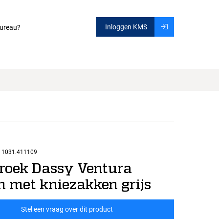
Inloggen KMS
ureau?
1031.411109
roek Dassy Ventura
n met kniezakken grijs
Stel een vraag over dit product