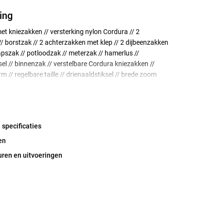
ing
et kniezakken // versterking nylon Cordura // 2
/ borstzak // 2 achterzakken met klep // 2 dijbeenzakken
pszak // potloodzak // meterzak // hamerlus //
sel // binnenzak // verstelbare Cordura kniezakken //
m // regelbare taille // drienaaldstiksel // brede zoom
// getest op schadelijke stoffen volgens Oeko-Tex
 (0910058/Centexbel)
 specificaties
en
uren en uitvoeringen