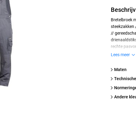
Beschrijv
Bretelbroek m
steekzakken /
// gereedscha
drienaaldstik
rechte pasvor
(extra 5 cm) 
Lees meer
Standard 100
Maten
technische
normering
Andere kle