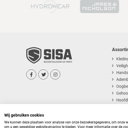
67
Assorti
Kledin
Veilig
Hands



Ademb
Oogbe
Gehoo
Hoofd
Dispos
Wij gebruiken cookies
We kunnen deze plaatsen voor analyse van onze bezoekersgegevens, om onze web
om u een geweldige website-ervaring te bieden. Voor meer informatie over de coo