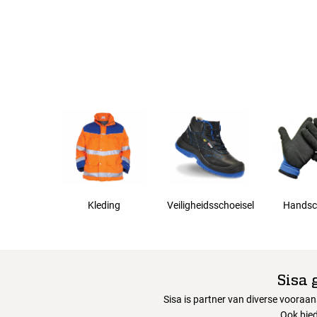
3XL
Kleding
Veiligheidsschoeisel
Handsc
Sisa 
Sisa is partner van diverse vooraa
Ook bied