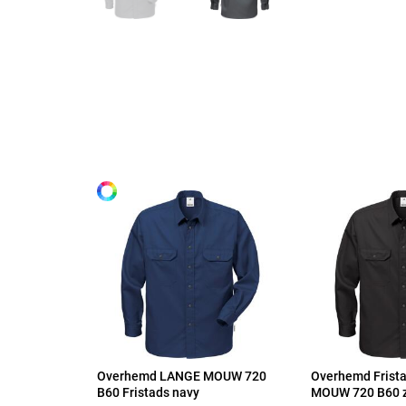
Maten
technische specificaties
XS
65% polyester, 35% katoen. // 177 g/m².
Alle maten
S
M
L
XL
Overhemd LANGE MOUW 720
Overhemd Frist
2XL
B60 Fristads navy
MOUW 720 B60 