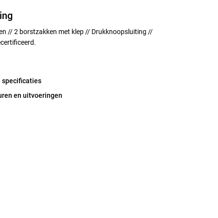
ing
 // 2 borstzakken met klep // Drukknoopsluiting //
ertificeerd.
 specificaties
uren en uitvoeringen