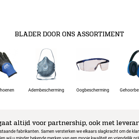
BLADER DOOR ONS ASSORTIMENT
hoenen
Adembescherming
Oogbescherming
Gehoorbe
gaat altijd voor partnership, ook met leveran
nstaande fabrikanten. Samen versterken we elkaars slagkracht om de klant
en wij u minder bekende merken van een mooie kwaliteit en vriendelijk pri