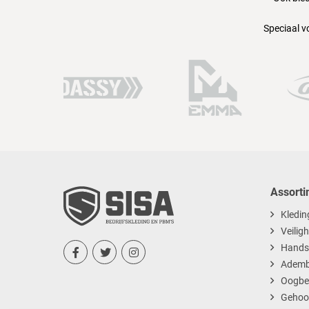
Speciaal v
Assorti
Kledin
Veilig
Hands



Ademb
Oogbe
Gehoo