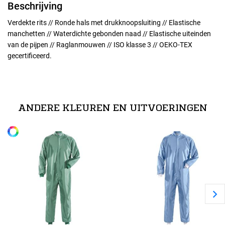
Beschrijving
Verdekte rits // Ronde hals met drukknoopsluiting // Elastische
manchetten // Waterdichte gebonden naad // Elastische uiteinden
van de pijpen // Raglanmouwen // ISO klasse 3 // OEKO-TEX
gecertificeerd.
Maten
technische specificaties
XS
97% polyester, 3% geleidende vezel. // 115 g/m².
ANDERE KLEUREN EN UITVOERINGEN
Alle maten
S
M
L
XL