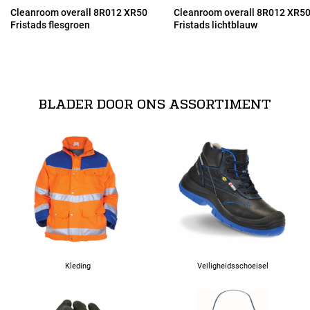
Cleanroom overall 8R012 XR50
Cleanroom overall 8R012 XR5
Fristads flesgroen
Fristads lichtblauw
2XL
3XL
BLADER DOOR ONS ASSORTIMENT
4XL
Kleding
Veiligheidsschoeisel