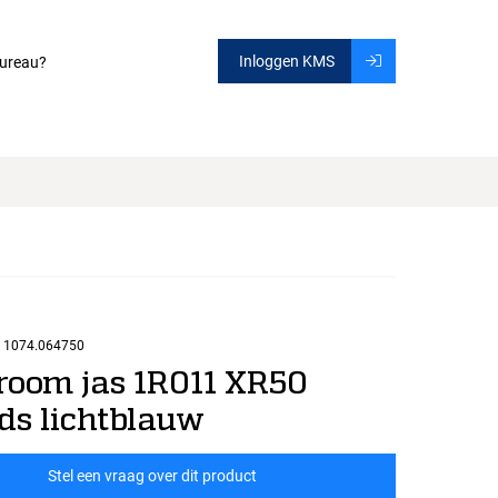
Inloggen KMS
ureau?
1074.064750
room jas 1R011 XR50
ads lichtblauw
Stel een vraag over dit product