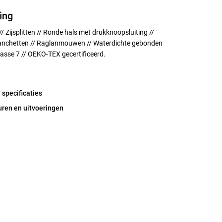
ing
// Zijsplitten // Ronde hals met drukknoopsluiting //
anchetten // Raglanmouwen // Waterdichte gebonden
lasse 7 // OEKO-TEX gecertificeerd.
 specificaties
uren en uitvoeringen