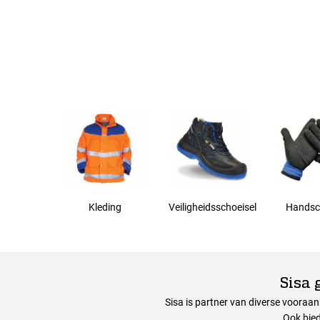
3XL
Kleding
Veiligheidsschoeisel
Handsc
Sisa 
Sisa is partner van diverse vooraa
Ook bied