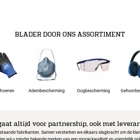
BLADER DOOR ONS ASSORTIMENT
hoenen
Adembescherming
Oogbescherming
Gehoorbe
gaat altijd voor partnership, ook met leveran
nstaande fabrikanten. Samen versterken we elkaars slagkracht om de klant
en wij u minder bekende merken van een mooie kwaliteit en vriendelijk pri