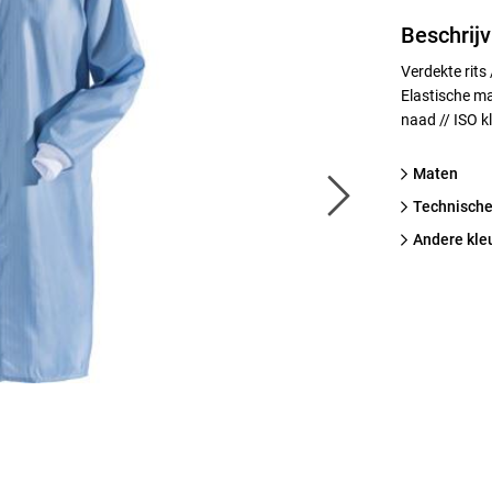
Beschrijv
Verdekte rits 
Elastische m
naad // ISO k
Maten
technische
Andere kle