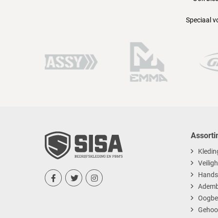
Speciaal v
Assorti
Kledin
Veilig
Hands



Ademb
Oogbe
Gehoo