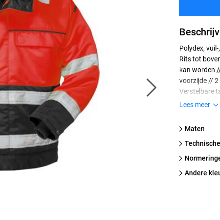
Beschrijv
Polydex, vuil
Rits tot bov
kan worden //
voorzijde // 
Verstelbare t
mouwen // Ver
Lees meer
bedrukken en
en EN 342 // 
Maten
OEKO-TEX gece
technische
valbeschermi
normering
Andere kle