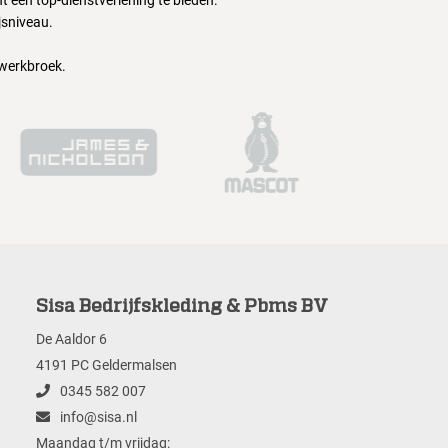
 een top-dienstverlening te bieden.
jsniveau.
 werkbroek.
Sisa Bedrijfskleding & Pbms BV
De Aaldor 6
4191 PC Geldermalsen
0345 582 007
info@sisa.nl
Maandag t/m vrijdag: