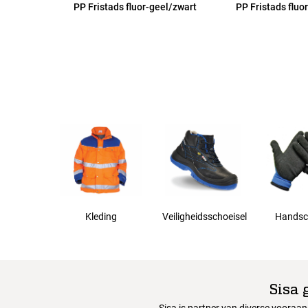
PP Fristads fluor-geel/zwart
PP Fristads fluo
3XL
Kleding
Veiligheidsschoeisel
Handsc
Sisa 