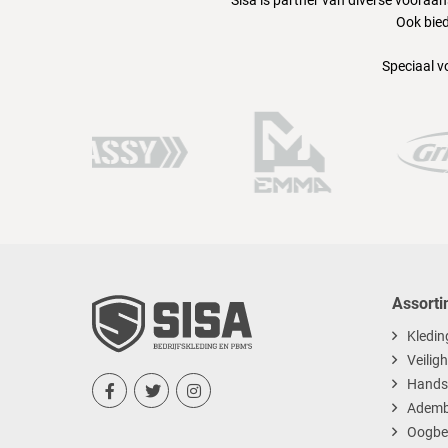
Sisa is partner van diverse vooraa
Ook bied
Speciaal v
Assorti
Kledin
Veilig
Hands



Ademb
Oogbe