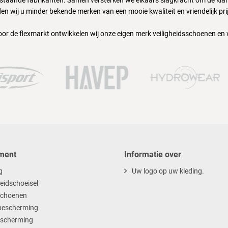
nstaande fabrikanten. Samen versterken we elkaars slagkracht om de klant
en wij u minder bekende merken van een mooie kwaliteit en vriendelijk pri
oor de flexmarkt ontwikkelen wij onze eigen merk veiligheidsschoenen en
ment
Informatie over
g
Uw logo op uw kleding.
heidschoeisel
choenen
escherming
scherming