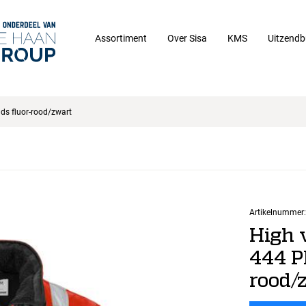
Assortiment
Over Sisa
KMS
Uitzendb
ads fluor-rood/zwart
Artikelnummer:
High 
444 PP
rood/