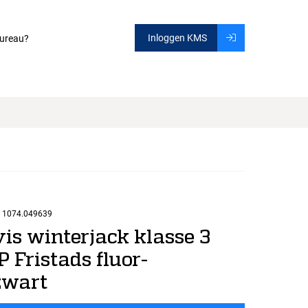
Inloggen KMS
ureau?
1074.049639
vis winterjack klasse 3
 Fristads fluor-
zwart