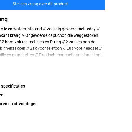
Stel een vraag over dit product
ing
-, olie en waterafstotend // Volledig gevoerd met teddy //
enkant kraag // Ongevoerde capuchon die weggestoken
 2 borstzakken met klep en D-ring // 2 zakken aan de
2 binnenzakken // Zak voor telefoon // Lus voor headset //
aille en manchetten // Elastisch manchet aan binnenkant
lengd rugpand // Rits in voering voor eenvoudiger
 borduren // Goedgekeurd volgens EN ISO 20471 klasse 3
Getest voor industrieel wassen volgens ISO 15797 //
rtificeerd // Opening in ruggedeelte voor
 specificaties
ng kan op aanvraag gemaakt worden.
en
uren en uitvoeringen