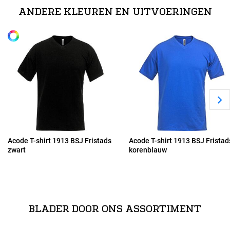
g/m².
ANDERE KLEUREN EN UITVOERINGEN
Alle maten
M
L
XL
2XL
Acode T-shirt 1913 BSJ Fristads
Acode T-shirt 1913 BSJ Fristad
zwart
korenblauw
3XL
BLADER DOOR ONS ASSORTIMENT