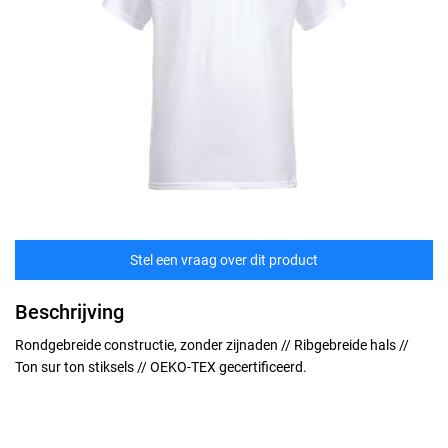
Stel een vraag over dit product
Beschrijving
Rondgebreide constructie, zonder zijnaden // Ribgebreide hals //
Ton sur ton stiksels // OEKO-TEX gecertificeerd.
Maten
technische specificaties
S
100% katoen (grijs gemêleerd: 85% katoen, 15% viscose). // 150